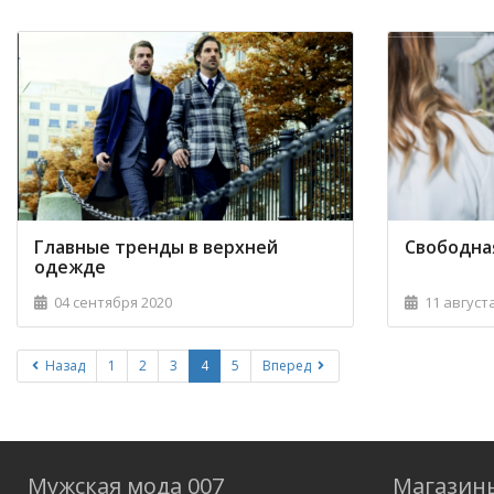
Главные тренды в верхней
Свободна
одежде
04 сентября 2020
11 август
Назад
1
2
3
4
5
Вперед
Мужская мода 007
Магазин