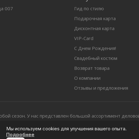
да 007
Гид по стилю
Подарочная карта
Дисконтная карта
VIP-Card
С Днем Рождения!
Свадебный костюм
Возврат товара
О компании
Отзывы и предложения
юбой сезон. У нас представлен большой ассортимент делов
Мы используем cookies для улучшения вашего опыта.
.
создание сайтов
Подробнее
O
S
C
pen
ite
enter