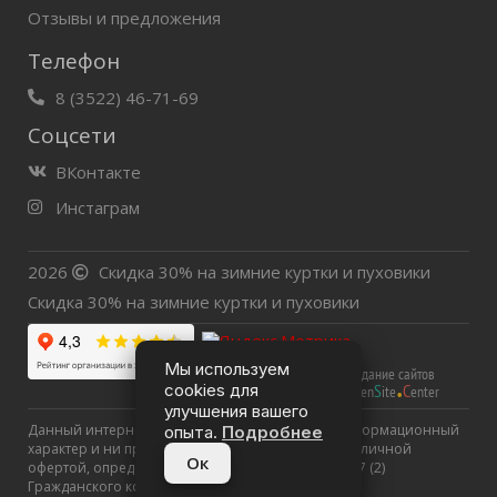
Отзывы и предложения
Телефон
8 (3522) 46-71-69
Соцсети
ВКонтакте
Инстаграм
2026
Скидка 30% на зимние куртки и пуховики
Скидка 30% на зимние куртки и пуховики
.
Мы используем
создание сайтов
cookies для
O
S
C
pen
ite
enter
улучшения вашего
Данный интернет-сайт носит исключительно информационный
опыта.
Подробнее
характер и ни при каких условиях не является публичной
Ок
офертой, определяемой положениями Статьи 437 (2)
Гражданского кодекса РФ.