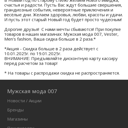
В Новый год по старому стилю желаем нового имиджа,
счастья и радости. Пусть Вас ждут большие свершения,
грандиозные события, невероятные приключения и
весёлые дни. Желаем здоровья, любви, красоты и удачи.
И пусть этот старый Новый год будет просто чудесным!
Дорогие друзья! С нами мечты сбываются! При покупке
товаров в наших магазинах: Мужская мода 007, Vester,
Men's fashion, Ваша сидка больше в 2 раза.*
*Акция - Скидка больше в 2 раза действует с
10.01.2025г. по 19.01.2025г.
ВНИМАНИЕ: Предъявляйте дисконтную карту кассиру
перед расчетом за товар!
* На товары с распродажи скидка не распространяется.
Мужская мода 007
Новости / Акции
Бренды
Магазины